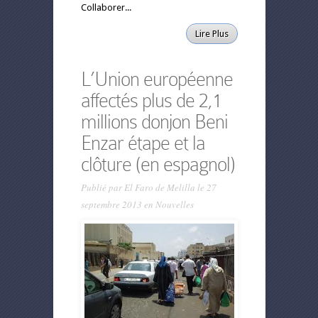
Collaborer...
Lire Plus
L’Union européenne
affectés plus de 2,1
millions donjon Beni
Enzar étape et la
clôture (en espagnol)
Publié par
El Faro de Melilla
le 27
septembre 2013 en
Nouvelles