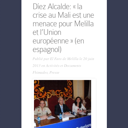
Díez Alcalde: « la
crise au Mali est une
menace pour Melilla
et l’Union
européenne » (en
espagnol)
Publié par
El Faro de Melilla
le 20 juin
2013 en
Activités et Documents
Fhimades
,
Presse