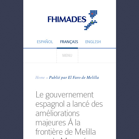
ESPAÑOL
FRANÇAIS
ENGLISH
MENU
Home
»
Publié par El Faro de Melilla
Le gouvernement
espagnol a lancé des
améliorations
majeures À la
frontière de Melilla