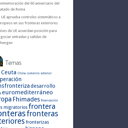
onmemoración del 60 aniversario del
ratado de Roma
 UE aprueba controles sistemáticos a
ropeos en sus fronteras exteriores
aíses de UE acuerdan posición para
gociar entradas y salidas de
chengen
Temas
Ceuta
a
China
comercio exterior
peración
nsfronteriza
desarrollo
euromediterráneo
a
ropa
Fhimades
financiación
frontera
os migratorios
onteras
fronteras
teriores
fronterizas