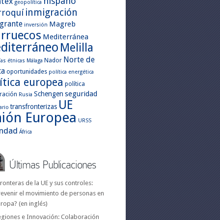
hispano
ntex
geopolítica
inmigración
roquí
grante
Magreb
inversión
rruecos
Mediterránea
diterráneo
Melilla
Norte de
Nador
as étnicas
Málaga
ca
oportunidades
política energética
ítica europea
política
seguridad
Schengen
ración
Rusia
UE
transfronterizas
ario
ión Europea
URSS
indad
África
Últimas Publicaciones
ronteras de la UE y sus controles:
revenir el movimiento de personas en
ropa? (en inglés)
egiones e Innovación: Colaboración