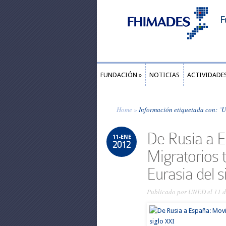
F
FUNDACIÓN
»
NOTICIAS
ACTIVIDADE
FUNDACIÓN
»
NOTICIAS
ACTIVIDADE
Home
»
Información etiquetada con:
"
U
De Rusia a 
11-ENE
2012
Migratorios t
Eurasia del s
Publicado por
UNED
el 11 