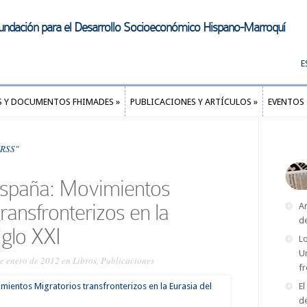
undación para el Desarrollo Socioeconómico Hispano-Marroquí
E
S Y DOCUMENTOS FHIMADES
»
PUBLICACIONES Y ARTÍCULOS
»
EVENTOS
S Y DOCUMENTOS FHIMADES
»
PUBLICACIONES Y ARTÍCULOS
»
EVENTOS
RSS"
España: Movimientos
ransfronterizos en la
Ar
d
iglo XXI
Lo
U
de enero de 2012 en
Libros
,
Publicaciones
fr
El
d