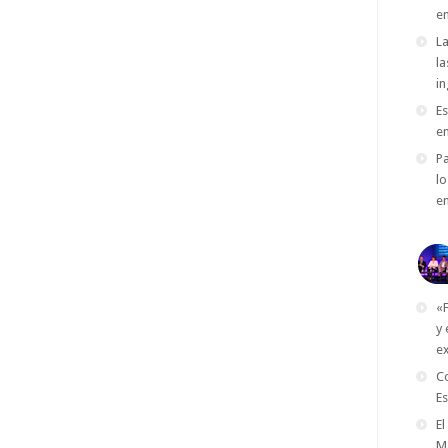
en
La
la
in
Es
en
P
l
en
«F
y 
ex
Co
Es
El
M