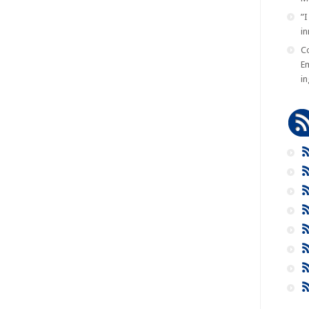
”
in
C
Em
in