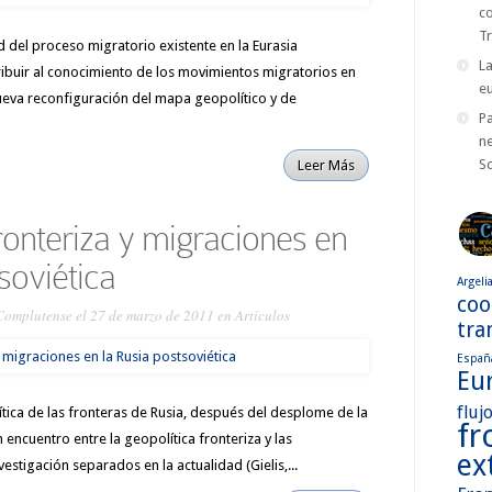
c
T
d del proceso migratorio existente en la Eurasia
La
ibuir al conocimiento de los movimientos migratorios en
eu
ueva reconfiguración del mapa geopolítico y de
P
ne
S
Leer Más
fronteriza y migraciones en
soviética
Argeli
coo
Complutense
el 27 de marzo de 2011 en
Artículos
tra
Españ
Eu
fluj
lítica de las fronteras de Rusia, después del desplome de la
fr
encuentro entre la geopolítica fronteriza y las
ex
estigación separados en la actualidad (Gielis,...