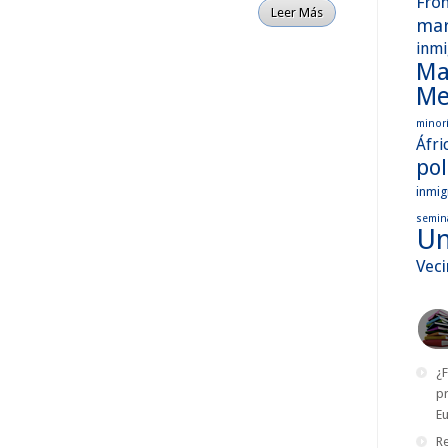
Fro
Leer Más
mar
inmi
Ma
Me
minorí
Áfri
pol
inmig
semin
Un
Vec
¿F
p
Eu
R