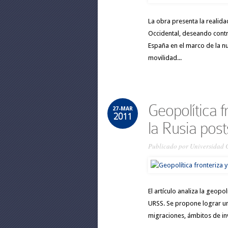
La obra presenta la realida
Occidental, deseando contr
España en el marco de la n
movilidad...
Geopolítica 
27-MAR
2011
la Rusia post
Publicado por
Universidad 
El artículo analiza la geopo
URSS. Se propone lograr un 
migraciones, ámbitos de inv