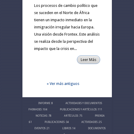
Los procesos de cambio político que
se suceden en el Norte de África
tienen un impacto inmediato en la
inmigración irregular hacia Europa.
Una visión desde Frontex. Este análisis
se realiza desde la perspectiva del
impacto que la crisis en...
Leer Más
« Ver más antiguos
INFORME
:8
ACTIVIDADES Y DOCUMENTOS
FHIMADES
:104
PUBLICACIONES Y ARTÍCULOS
:111
NOTICIAS
:78
ARTÍCULOS
:75
PRENSA
:61
PUBLICACIONES
:34
ACTIVIDADES
:25
EVENTOS
:21
LIBROS
:14
DOCUMENTOS