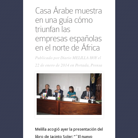
Casa Árabe muestra
en una guía cómo
triunfan las
empresas españolas
en el norte de África
Publicado por
Diario MELILLA HOY
el
22 de enero de 2014 en
Portada
,
Prensa
Melilla acogió ayer la presentación del
libro de Jacinto Soler: ”˜El nuevo