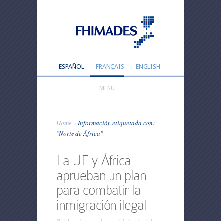
ESPAÑOL
FRANÇAIS
ENGLISH
MENU
Home
»
Información etiquetada con:
"
Norte de África"
La UE y África
aprueban un plan
para combatir la
inmigración ilegal