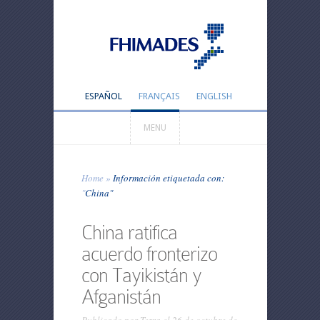
ESPAÑOL
FRANÇAIS
ENGLISH
MENU
Home
»
Información etiquetada con:
"
China"
China ratifica
acuerdo fronterizo
con Tayikistán y
Afganistán