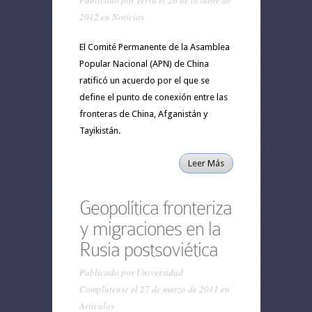
Publicado por
Terra
el 26 de octubre de
2012 en
Noticias
El Comité Permanente de la Asamblea
Popular Nacional (APN) de China
ratificó un acuerdo por el que se
define el punto de conexión entre las
fronteras de China, Afganistán y
Tayikistán.
Leer Más
Geopolítica fronteriza
y migraciones en la
Rusia postsoviética
Publicado por
Universidad
Complutense
el 27 de marzo de 2011 en
Artículos