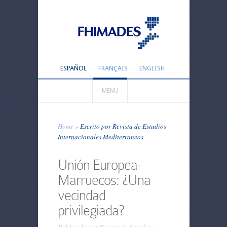
ESPAÑOL
FRANÇAIS
ENGLISH
MENU
Home
»
Escrito por Revista de Estudios
Internacionales Mediterraneos
Unión Europea-
Marruecos: ¿Una
vecindad
privilegiada?