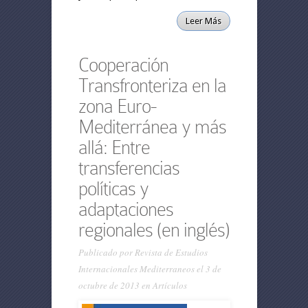
Leer Más
Cooperación
Transfronteriza en la
zona Euro-
Mediterránea y más
allá: Entre
transferencias
políticas y
adaptaciones
regionales (en inglés)
Publicado por
Revista de Estudios
Internacionales Mediterraneos
el 3 de
octubre de 2013 en
Artículos