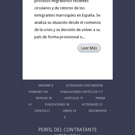
procesos migratorios recientes
circulares y de retorno de los
inmigrantes marroquíes en España. Se
analiza su situación desde el comienzo
de la crisis y su decisión de volver a su
país de forma provisional o...
Leer Más
INFORME
:8
ACTIVIDADES Y DOCUMENTOS
FHIMADES
:104
PUBLICACIONES Y ARTÍCULOS
:111
NOTICIAS
:78
ARTÍCULOS
:75
PRENSA
:61
PUBLICACIONES
:34
ACTIVIDADES
:25
EVENTOS
:21
LIBROS
:14
DOCUMENTOS
:6
PERFIL DEL CONTRATANTE